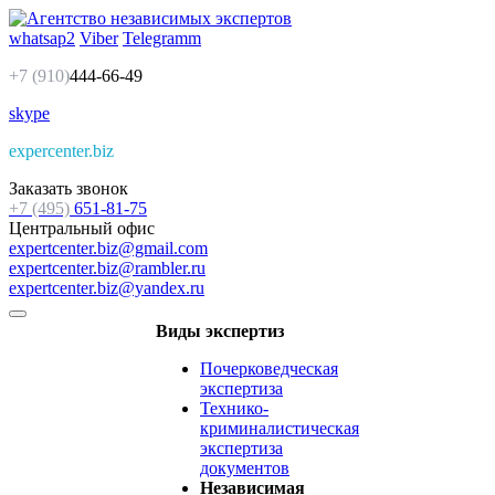
whatsap2
Viber
Telegramm
+7 (910)
444-66-49
skype
expercenter.biz
Заказать звонок
+7 (495)
651-81-75
Центральный офис
expertcenter.biz@gmail.com
expertcenter.biz@rambler.ru
expertcenter.biz@yandex.ru
Виды экспертиз
Почерковедческая
экспертиза
Технико-
криминалистическая
экспертиза
документов
Независимая