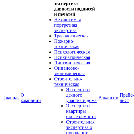
экспертиза
давности подписей
и печатей
Независимая
портретная
экспертиза
Трасологическая
Пожарно-
техническая
Психологическая
Психиатрическая
Лингвистическая
Финансово-
экономическая
Строительно-
техническая
Экспертиза
О
дачного
Прайс-
Главная
Вакансии
компании
участка и дома
лист
Экспертиза
квартиры
после ремонта
Строительная
экспертиза о
признании